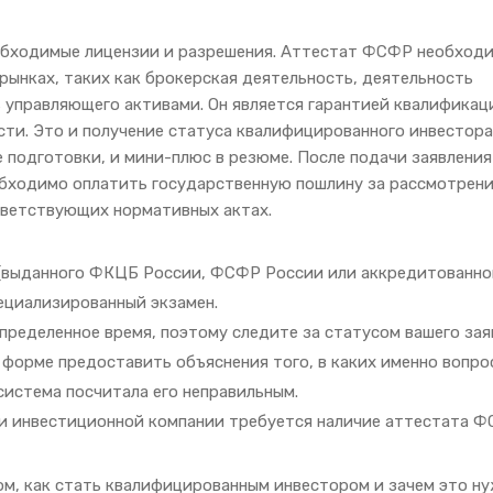
обходимые лицензии и разрешения. Аттестат ФСФР необход
рынках, таких как брокерская деятельность, деятельность
 управляющего активами. Он является гарантией квалификац
ти. Это и получение статуса квалифицированного инвестора
е подготовки, и мини-плюс в резюме. После подачи заявления
бходимо оплатить государственную пошлину за рассмотрен
тветствующих нормативных актах.
 (выданного ФКЦБ России, ФСФР России или аккредитованно
ециализированный экзамен.
пределенное время, поэтому следите за статусом вашего зая
 форме предоставить объяснения того, в каких именно вопро
система посчитала его неправильным.
ли инвестиционной компании требуется наличие аттестата Ф
ом, как стать квалифицированным инвестором и зачем это ну