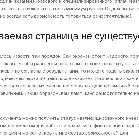
сдачи экзамена (базового и специализированного) оплачивае
о аттестата нужно потратить минимум рублей. Отдельно так
но всегда есть возможность готовиться самостоятельно).
ваемая страница не существу
телось навести там порядок. Сам экзамен стоит недорого, по
 Так вот чтобы разгрести весь хлам в голове, начал изучать 
аллов и не согласны с результатами, то можете подать заявле
зднее, чем через 30 дней после экзамена. На апелляции вам 
ения того, в каких именно вопросах вы дали правильный отв
правильным. Таким образом, вам дают шанс самостоятельно н
документа можно получить статус квалифицированного инвес
ым документом для работы и развития в финансовой сфере. 
петенций и может открыть множество возможностей для