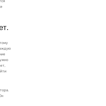
тся
же
ет.
этому
каждую
ние
нужно
ет,
айти
тора.
Он