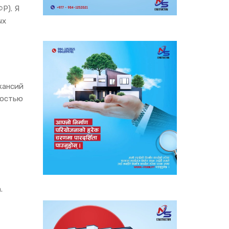
Р). Я
ых
кансий
ностью
.