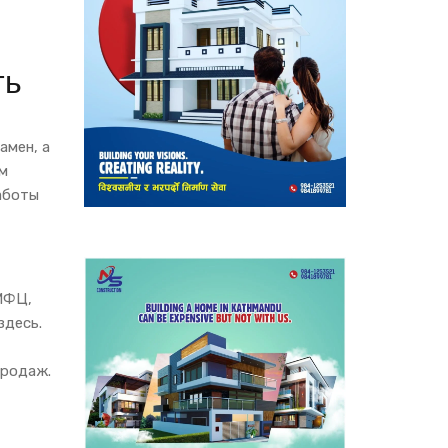
ть
амен, а
ым
аботы
 МФЦ,
здесь.
продаж.