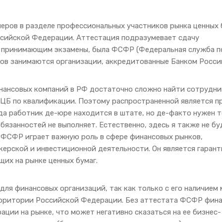
еров в разделе профессиональных участников рынка ценных 
ссийской Федерации. Аттестация подразумевает сдачу
, принимающим экзамены, была ФСФР (Федеральная служба п
ов занимаются организации, аккредитованные Банком Росси
инансовых компаний в РФ достаточно сложно найти сотрудни
Б по квалификации. Поэтому распространенной является п
а работник де-юре находится в штате, но де-факто нужен 
бязанностей не выполняет. Естественно, здесь я также не бу
 ФСФР играет важную роль в сфере финансовых рынков,
керской и инвестиционной деятельности. Он является гаран
щих на рынке ценных бумаг.
ля финансовых организаций, так как только с его наличием
ерритории Российской Федерации. Без аттестата ФСФР фин
ации на рынке, что может негативно сказаться на ее бизнес-