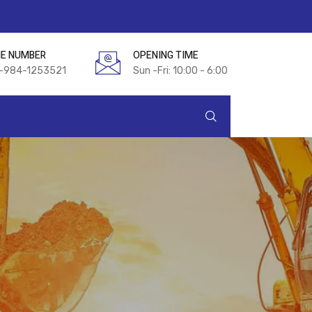
E NUMBER
OPENING TIME
-984-1253521
Sun -Fri: 10:00 - 6:00