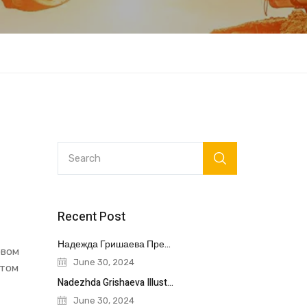
Recent Post
Надежда Гришаева Преобразование Спортивных Достижений Через
овом
June 30, 2024
нтом
Nadezhda Grishaeva Illustrates The Important Role
June 30, 2024