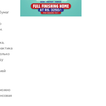
бумаг
о
и.
ка,
рактика
только
ду
тией
 можно
ансовая