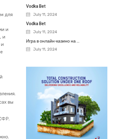
Vodka Bet
им для
July 11, 2024
Vodka Bet
ии и
July 11, 2024
, и
Игра в онлайн-казино на деньги
 и
July 11, 2024
ие
й
вления.
сах вы
СФР.
жно.